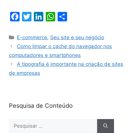
F
T
Li
W
S
a
w
n
h
h
c
itt
k
at
ar
E-commerce
,
Seu site e seu negócio
e
er
e
s
e
Como limpar o cache do navegador nos
b
dI
A
computadores e smartphones
o
n
p
A tipografia é importante na criação de sites
o
p
de empresas
k
Pesquisa de Conteúdo