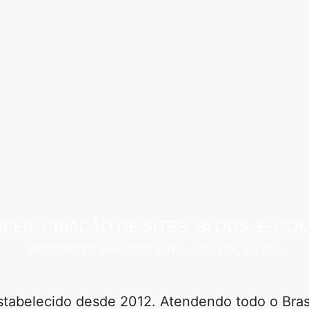
ER, CRIAÇÃO DE SITES, BLOGS, E-CO
WORDPRESS, PHP, CSS, HTML, JQUERY, MYSQL
stabelecido desde 2012. Atendendo todo o Brasi