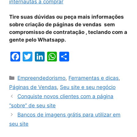
internautas a comprar
Tire suas dúvidas ou peça mais informações
sobre criação de páginas de vendas sem
compromisso de contratação , teclando com a
gente pelo Whatsapp.
F
T
Li
W
S
a
w
n
h
h
c
itt
k
at
ar
Empreendedorismo
,
Ferramentas e dicas
,
e
er
e
s
e
Páginas de Vendas
,
Seu site e seu negócio
b
dI
A
Conquiste novos clientes com a página
o
n
p
“sobre” de seu site
o
p
Bancos de imagens grátis para utilizar em
k
seu site