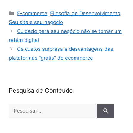
a
w
n
h
h
c
itt
k
at
ar
E-commerce
,
Filosofia de Desenvolvimento
,
e
er
e
s
e
Seu site e seu negócio
b
dI
A
Cuidado para seu negócio não se tornar um
o
n
p
refém digital
o
p
Os custos surpresa e desvantagens das
k
plataformas “grátis” de ecommerce
Pesquisa de Conteúdo