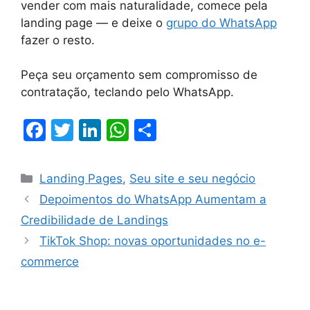
vender com mais naturalidade, comece pela
landing page — e deixe o
grupo do WhatsApp
fazer o resto.
Peça seu orçamento sem compromisso de
contratação, teclando pelo WhatsApp.
F
T
Li
W
S
a
w
n
h
h
c
itt
k
at
ar
Landing Pages
,
Seu site e seu negócio
e
er
e
s
e
Depoimentos do WhatsApp Aumentam a
b
dI
A
Credibilidade de Landings
o
n
p
TikTok Shop: novas oportunidades no e-
o
p
commerce
k