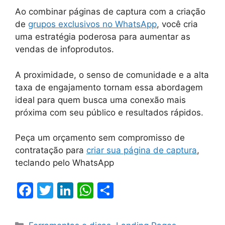
Ao combinar páginas de captura com a criação
de
grupos exclusivos no WhatsApp
, você cria
uma estratégia poderosa para aumentar as
vendas de infoprodutos.
A proximidade, o senso de comunidade e a alta
taxa de engajamento tornam essa abordagem
ideal para quem busca uma conexão mais
próxima com seu público e resultados rápidos.
Peça um orçamento sem compromisso de
contratação para
criar sua página de captura
,
teclando pelo WhatsApp
F
T
Li
W
S
a
w
n
h
h
c
itt
k
at
ar