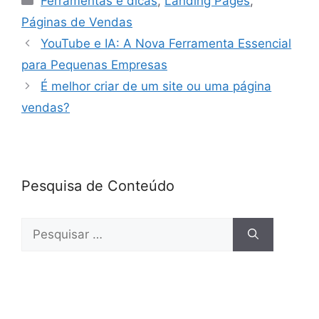
Ferramentas e dicas
,
Landing Pages
,
e
er
e
s
e
Páginas de Vendas
b
dI
A
YouTube e IA: A Nova Ferramenta Essencial
o
n
p
para Pequenas Empresas
o
p
É melhor criar de um site ou uma página
k
vendas?
Pesquisa de Conteúdo