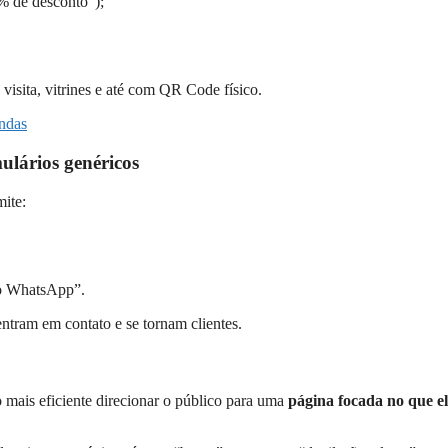
% de desconto”);
visita, vitrines e até com QR Code físico.
endas
ulários genéricos
mite:
o WhatsApp”.
entram em contato e se tornam clientes.
mais eficiente direcionar o público para uma
página focada no que e