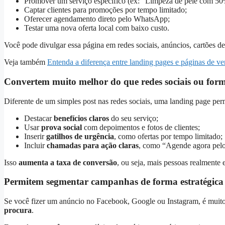
Promover um serviço específico (ex: “Limpeza de pele com 50
Captar clientes para promoções por tempo limitado;
Oferecer agendamento direto pelo WhatsApp;
Testar uma nova oferta local com baixo custo.
Você pode divulgar essa página em redes sociais, anúncios, cartões de 
Veja também
Entenda a diferença entre landing pages e páginas de v
Convertem muito melhor do que redes sociais ou form
Diferente de um simples post nas redes sociais, uma landing page per
Destacar
benefícios claros
do seu serviço;
Usar
prova social
com depoimentos e fotos de clientes;
Inserir
gatilhos de urgência
, como ofertas por tempo limitado;
Incluir
chamadas para ação claras
, como “Agende agora pel
Isso
aumenta a taxa de conversão
, ou seja, mais pessoas realmente 
Permitem segmentar campanhas de forma estratégica
Se você fizer um anúncio no Facebook, Google ou Instagram, é muito 
procura
.