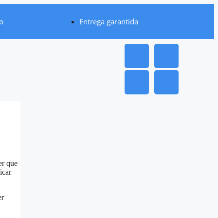
o
Entrega garantida
er que
icar
er