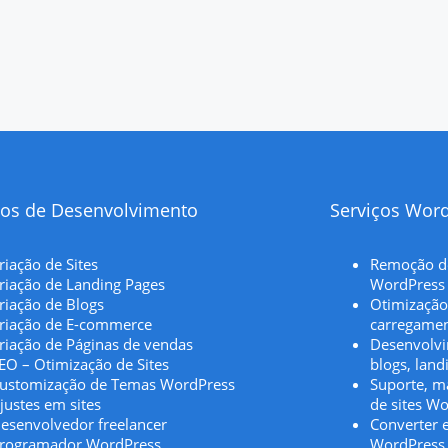
ços de Desenvolvimento
Serviços Wor
riação de Sites
Remoção de
riação de Landing Pages
WordPress
riação de Blogs
Otimização
riação de E-commerce
carregamen
riação de Páginas de vendas
Desenvolvi
EO – Otimização de Sites
blogs, land
ustomização de Temas WordPress
Suporte, ma
justes em sites
de sites W
esenvolvedor freelancer
Converter e
rogramador WordPress
WordPress