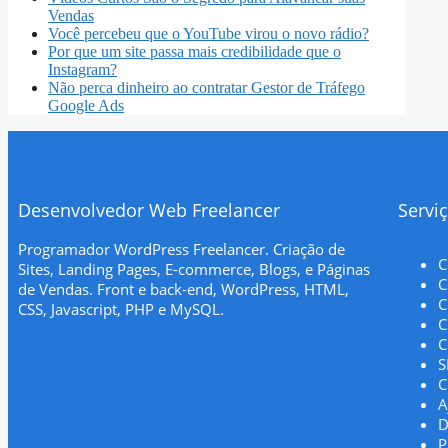
Vendas
Você percebeu que o YouTube virou o novo rádio?
Por que um site passa mais credibilidade que o
Instagram?
Não perca dinheiro ao contratar Gestor de Tráfego
Google Ads
Desenvolvedor Web Freelancer
Servi
Programador WordPress Freelancer. Criação de
C
Sites, Landing Pages, E-commerce, Blogs, e Páginas
C
de Vendas. Front e back-end, WordPress, HTML,
C
CSS, Javascript, PHP e MySQL.
C
C
S
C
A
D
P