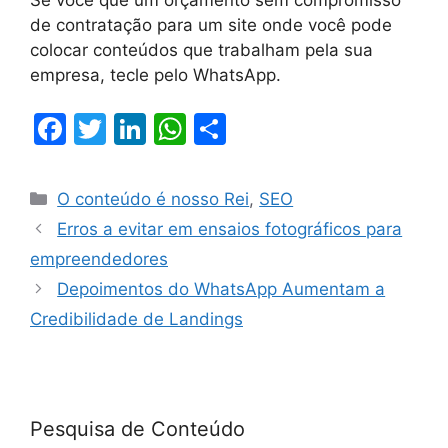
de contratação para um site onde você pode
colocar conteúdos que trabalham pela sua
empresa, tecle pelo WhatsApp.
F
T
Li
W
S
a
w
n
h
h
c
itt
k
at
ar
O conteúdo é nosso Rei
,
SEO
e
er
e
s
e
Erros a evitar em ensaios fotográficos para
b
dI
A
empreendedores
o
n
p
Depoimentos do WhatsApp Aumentam a
o
p
Credibilidade de Landings
k
Pesquisa de Conteúdo