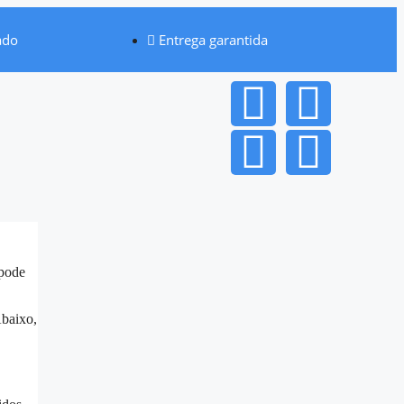
ado
Entrega garantida
 pode
Abaixo,