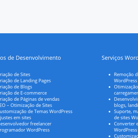
ços de Desenvolvimento
Serviços Wor
riação de Sites
Remoção de
riação de Landing Pages
WordPress
riação de Blogs
Otimização
riação de E-commerce
carregamen
riação de Páginas de vendas
Desenvolvi
EO – Otimização de Sites
blogs, land
ustomização de Temas WordPress
Suporte, ma
justes em sites
de sites W
esenvolvedor freelancer
Converter e
rogramador WordPress
WordPress
Customiza