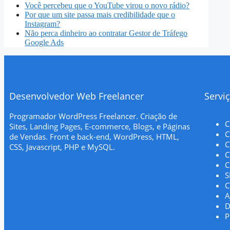
Você percebeu que o YouTube virou o novo rádio?
Por que um site passa mais credibilidade que o
Instagram?
Não perca dinheiro ao contratar Gestor de Tráfego
Google Ads
Desenvolvedor Web Freelancer
Servi
Programador WordPress Freelancer. Criação de
C
Sites, Landing Pages, E-commerce, Blogs, e Páginas
C
de Vendas. Front e back-end, WordPress, HTML,
C
CSS, Javascript, PHP e MySQL.
C
C
S
C
A
D
P