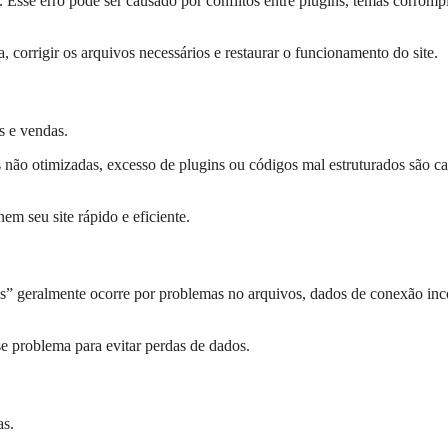
. Esse erro pode ser causado por conflitos entre plugins, temas corromp
corrigir os arquivos necessários e restaurar o funcionamento do site.
s e vendas.
ão otimizadas, excesso de plugins ou códigos mal estruturados são c
m seu site rápido e eficiente.
 geralmente ocorre por problemas no arquivos, dados de conexão inc
e problema para evitar perdas de dados.
as.