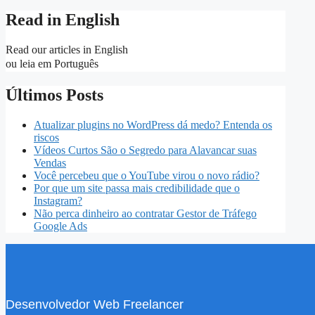
Read in English
Read our articles in English
ou leia em Português
Últimos Posts
Atualizar plugins no WordPress dá medo? Entenda os
riscos
Vídeos Curtos São o Segredo para Alavancar suas
Vendas
Você percebeu que o YouTube virou o novo rádio?
Por que um site passa mais credibilidade que o
Instagram?
Não perca dinheiro ao contratar Gestor de Tráfego
Google Ads
Desenvolvedor Web Freelancer