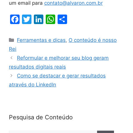
um email para
contato@alvaron.com.br
F
T
Li
W
S
a
w
n
h
h
c
itt
k
at
ar
Ferramentas e dicas
,
O conteúdo é nosso
e
er
e
s
e
Rei
b
dI
A
Reformular e melhorar seu blog geram
o
n
p
resultados digitais reais
o
p
Como se destacar e gerar resultados
k
através do LinkedIn
Pesquisa de Conteúdo