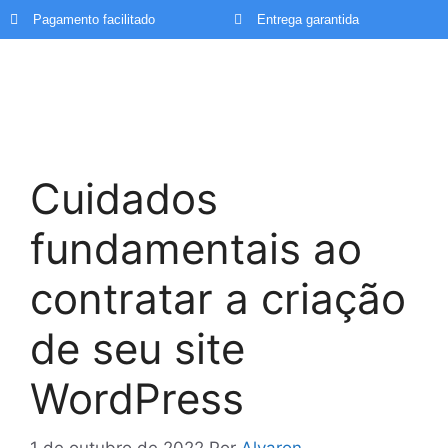
Pagamento facilitado
Entrega garantida
Cuidados
fundamentais ao
contratar a criação
de seu site
WordPress
1 de outubro de 2022
Por
Alvaron