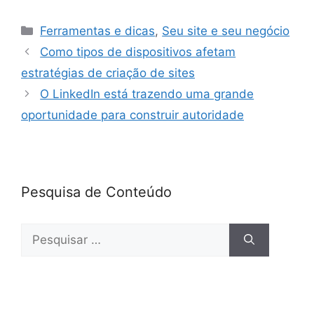
a
w
n
h
h
c
itt
k
at
ar
Ferramentas e dicas
,
Seu site e seu negócio
e
er
e
s
e
Como tipos de dispositivos afetam
b
dI
A
estratégias de criação de sites
o
n
p
O LinkedIn está trazendo uma grande
o
p
oportunidade para construir autoridade
k
Pesquisa de Conteúdo