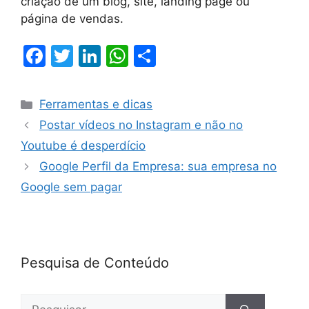
criação de um blog, site, landing page ou
página de vendas.
F
T
Li
W
S
a
w
n
h
h
c
itt
k
at
ar
Ferramentas e dicas
e
er
e
s
e
Postar vídeos no Instagram e não no
b
dI
A
Youtube é desperdício
o
n
p
Google Perfil da Empresa: sua empresa no
o
p
Google sem pagar
k
Pesquisa de Conteúdo