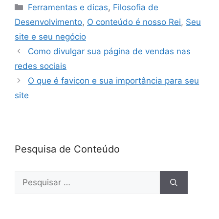
c
itt
k
at
ar
Ferramentas e dicas
,
Filosofia de
e
er
e
s
e
Desenvolvimento
,
O conteúdo é nosso Rei
,
Seu
b
dI
A
site e seu negócio
o
n
p
Como divulgar sua página de vendas nas
o
p
redes sociais
k
O que é favicon e sua importância para seu
site
Pesquisa de Conteúdo