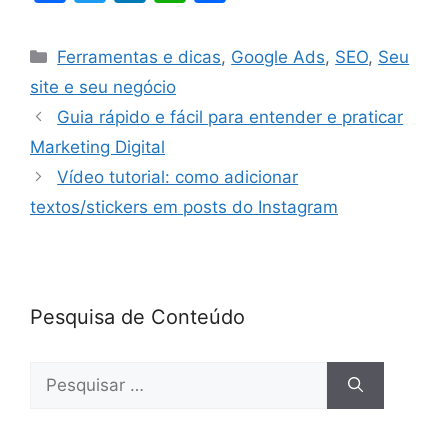
a
w
n
h
h
c
itt
k
at
ar
Ferramentas e dicas
,
Google Ads
,
SEO
,
Seu
e
er
e
s
e
site e seu negócio
b
dI
A
Guia rápido e fácil para entender e praticar
o
n
p
Marketing Digital
o
p
Vídeo tutorial: como adicionar
k
textos/stickers em posts do Instagram
Pesquisa de Conteúdo