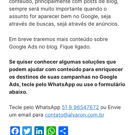
conteúdo, principalmente com posts de blog,
sempre será muito importante quando o
assunto for aparecer bem no Google, seja
através de buscas, sejá através de anúncios.
Em breve traremos mais conteúdo sobre
Google Ads no blog. Fique ligado.
Se quiser conhecer algumas soluções que
podem ajudar com conteúdo para enriquecer
os destinos de suas campanhas no Google
Ads, tecle pelo WhatsApp ou use o formulário
abaixo.
Tecle pelo WhatsApp
51 9 96547672
ou Envie
um email para
contato@alvaron.com.br
F
T
Li
W
S