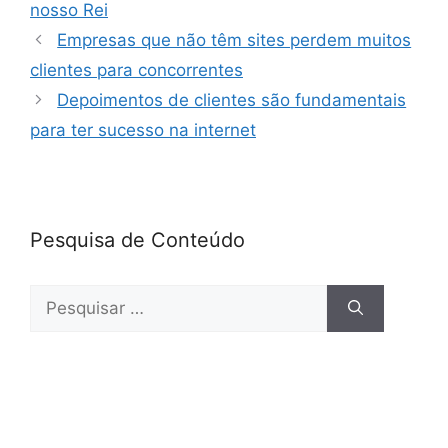
e
er
e
s
e
nosso Rei
b
dI
A
Empresas que não têm sites perdem muitos
o
n
p
clientes para concorrentes
o
p
Depoimentos de clientes são fundamentais
k
para ter sucesso na internet
Pesquisa de Conteúdo