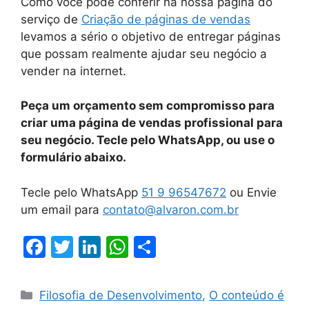
Como você pode conferir na nossa página do
serviço de
Criação de páginas de vendas
levamos a sério o objetivo de entregar páginas
que possam realmente ajudar seu negócio a
vender na internet.
Peça um orçamento sem compromisso para
criar uma página de vendas profissional para
seu negócio. Tecle pelo WhatsApp, ou use o
formulário abaixo.
Tecle pelo WhatsApp
51 9 96547672
ou Envie
um email para
contato@alvaron.com.br
F
T
Li
W
S
a
w
n
h
h
c
itt
k
at
ar
Filosofia de Desenvolvimento
,
O conteúdo é