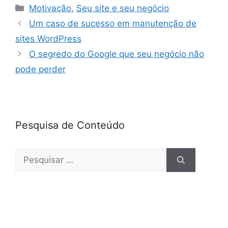
c
itt
k
at
ar
Motivação
,
Seu site e seu negócio
e
er
e
s
e
Um caso de sucesso em manutenção de
b
dI
A
sites WordPress
o
n
p
O segredo do Google que seu negócio não
o
p
pode perder
k
Pesquisa de Conteúdo