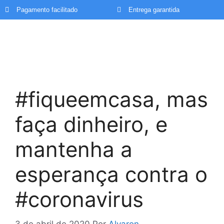
Pagamento facilitado
Entrega garantida
#fiqueemcasa, mas
faça dinheiro, e
mantenha a
esperança contra o
#coronavirus
3 de abril de 2020
Por
Alvaron