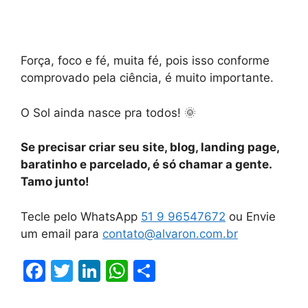
Força, foco e fé, muita fé, pois isso conforme
comprovado pela ciência, é muito importante.
O Sol ainda nasce pra todos! 🌞
Se precisar criar seu site, blog, landing page,
baratinho e parcelado, é só chamar a gente.
Tamo junto!
Tecle pelo WhatsApp
51 9 96547672
ou Envie
um email para
contato@alvaron.com.br
F
T
Li
W
S
a
w
n
h
h