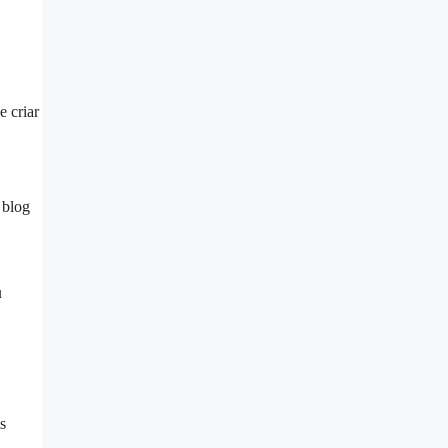
 criar
 blog
u
s