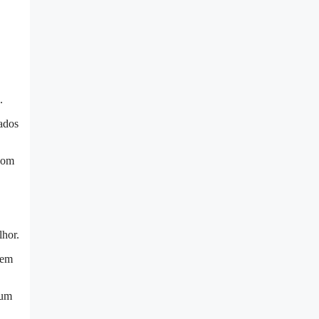
.
ados
 com
lhor.
 em
 um