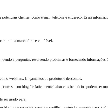
 potenciais clientes, como e-mail, telefone e endereço. Essas informaç
struir uma marca forte e confiável.
pondendo a perguntas, resolvendo problemas e fornecendo informações ú
como webinars, lançamentos de produtos e descontos.
nter um site ou blog é relativamente baixo e os benefícios podem ser mu
e ser usado para:
ou blog pode ser usado para compartilhar conteúdo relevante para o púb