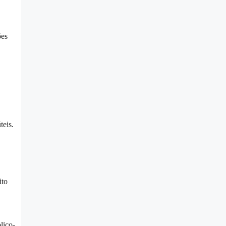
ões
teis.
ito
lico-