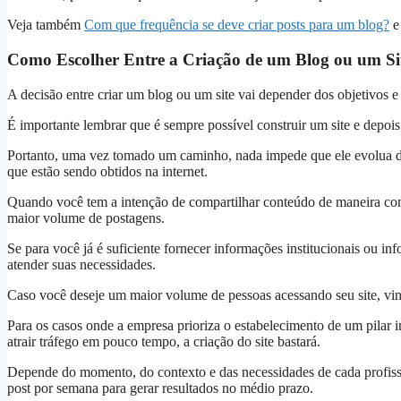
Veja também
Com que frequência se deve criar posts para um blog?
Como Escolher Entre a Criação de um Blog ou um Si
A decisão entre criar um blog ou um site vai depender dos objetivos 
É importante lembrar que é sempre possível construir um site e depois 
Portanto, uma vez tomado um caminho, nada impede que ele evolua de
que estão sendo obtidos na internet.
Quando você tem a intenção de compartilhar conteúdo de maneira cons
maior volume de postagens.
Se para você já é suficiente fornecer informações institucionais ou in
atender suas necessidades.
Caso você deseje um maior volume de pessoas acessando seu site, vin
Para os casos onde a empresa prioriza o estabelecimento de um pilar
atrair tráfego em pouco tempo, a criação do site bastará.
Depende do momento, do contexto e das necessidades de cada profiss
post por semana para gerar resultados no médio prazo.