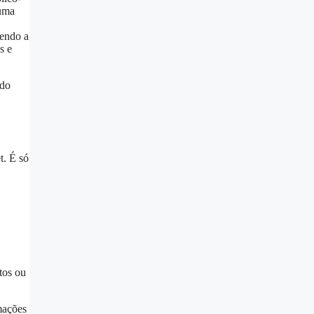
 uma
dendo a
s e
ndo
t. É só
tos ou
mações